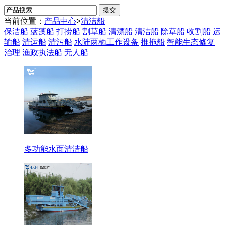
当前位置：
产品中心
>
清洁船
保洁船
蓝藻船
打捞船
割草船
清漂船
清洁船
除草船
收割船
运
输船
清运船
清污船
水陆两栖工作设备
推拖船
智能生态修复
治理
渔政执法船
无人船
多功能水面清洁船