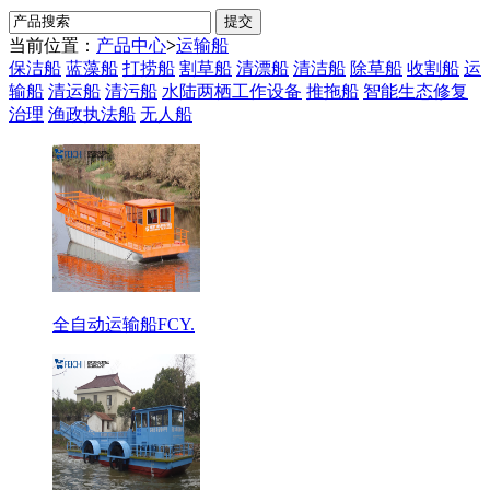
当前位置：
产品中心
>
运输船
保洁船
蓝藻船
打捞船
割草船
清漂船
清洁船
除草船
收割船
运
输船
清运船
清污船
水陆两栖工作设备
推拖船
智能生态修复
治理
渔政执法船
无人船
全自动运输船FCY.