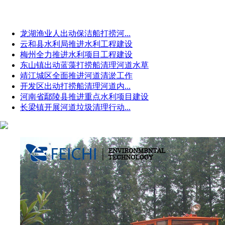
龙湖渔业人出动保洁船打捞河...
云和县水利局推进水利工程建设
梅州全力推进水利项目工程建设
东山镇出动蓝藻打捞船清理河道水草
靖江城区全面推进河道清淤工作
开发区出动打捞船清理河道内...
河南省鄢陵县推进重点水利项目建设
长梁镇开展河道垃圾清理行动...