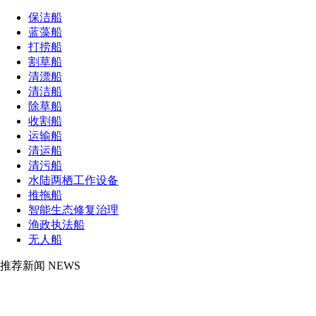
保洁船
蓝藻船
打捞船
割草船
清漂船
清洁船
除草船
收割船
运输船
清运船
清污船
水陆两栖工作设备
推拖船
智能生态修复治理
渔政执法船
无人船
推荐新闻
NEWS