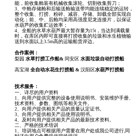
能，前收集舱装有机械收集滚轮、切割收集剪刀；
3、中舱存储舱和后输送舱输送带均能连续稳定的运转，
整个收集、打捞、粉碎、减容、存储、卸载全部实现自
动化；前、中、后舱均采用高强度尼龙连接片，以保证
水葫芦的收集贮运效率；
4、全船的
水草
水葫芦最大暂存量为15t，当达到满载量
时，在库区内即可直接将打捞收集的垃圾和水生植物输
送到水面以上3.5m高的运输船货岸边。
合作案例：
梨园
水草
打捞工作船
&
同安区
水面垃圾自动打捞船
高宝湖
全自动水花生打捞船
&
汉阳区
水葫芦打捞船
技术服务：
一、详尽的用户资料
1、向用户提供完整的设备使用说明书、安装维护手册、
技术资料、参数、图纸等相关文件。
2、向用户提供相关产品的质量认定证书。
3、向用户提供相关产品使用说明书。
4、及时向用户提供相关产品的最新技术资料。
二、严格的技术培训
1、培训地点可根据用户需要在用户处或我公司进行,同