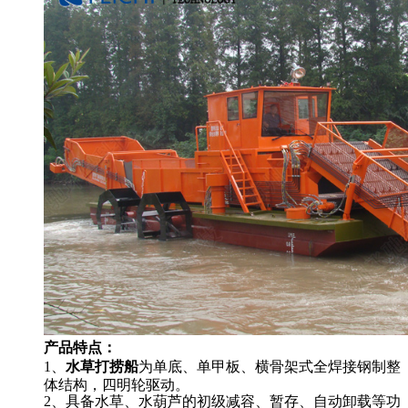
产品特点：
1、
水草打捞船
为单底、单甲板、横骨架式全焊接钢制整
体结构，四明轮驱动。
2、具备水草、水葫芦的初级减容、暂存、自动卸载等功