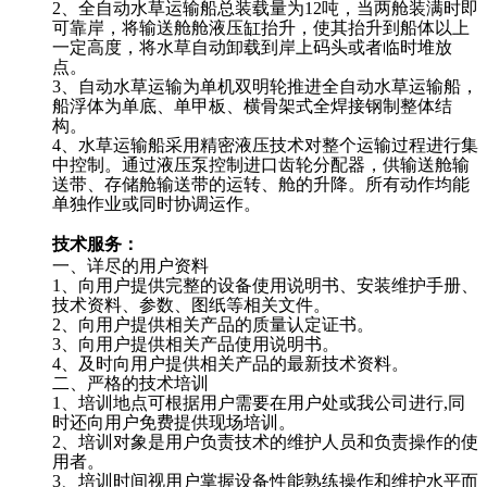
2、全自动水草运输船总装载量为12吨，当两舱装满时即
可靠岸，将输送舱舱液压缸抬升，使其抬升到船体以上
一定高度，将水草自动卸载到岸上码头或者临时堆放
点。
3、自动水草运输为单机双明轮推进全自动水草运输船，
船浮体为单底、单甲板、横骨架式全焊接钢制整体结
构。
4、水草运输船采用精密液压技术对整个运输过程进行集
中控制。通过液压泵控制进口齿轮分配器，供输送舱输
送带、存储舱输送带的运转、舱的升降。所有动作均能
单独作业或同时协调运作。
技术服务：
一、详尽的用户资料
1、向用户提供完整的设备使用说明书、安装维护手册、
技术资料、参数、图纸等相关文件。
2、向用户提供相关产品的质量认定证书。
3、向用户提供相关产品使用说明书。
4、及时向用户提供相关产品的最新技术资料。
二、严格的技术培训
1、培训地点可根据用户需要在用户处或我公司进行,同
时还向用户免费提供现场培训。
2、培训对象是用户负责技术的维护人员和负责操作的使
用者。
3、培训时间视用户掌握设备性能熟练操作和维护水平而